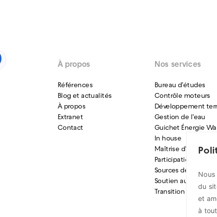
À propos
Nos services
Références
Bureau d’études
Blog et actualités
Contrôle moteurs
À propos
Développement terri
Extranet
Gestion de l’eau
Contact
Guichet Énergie Wa
In house
Maîtrise d’ouvrage
Pol
Participation citoye
Sources de finance
Nous 
Soutien aux entrepr
du si
Transition énergéti
et am
à tou