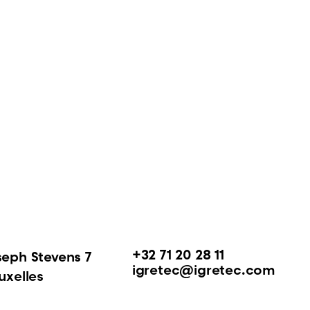
+32 71 20 28 11
seph Stevens 7
igretec@igretec.com
uxelles