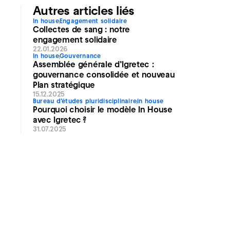
Autres articles liés
In house
Engagement solidaire
Collectes de sang : notre
engagement solidaire
22.01.2026
In house
Gouvernance
Assemblée générale d’Igretec :
gouvernance consolidée et nouveau
Plan stratégique
15.12.2025
Bureau d’études pluridisciplinaire
in house
Pourquoi choisir le modèle In House
avec Igretec ?
31.07.2025