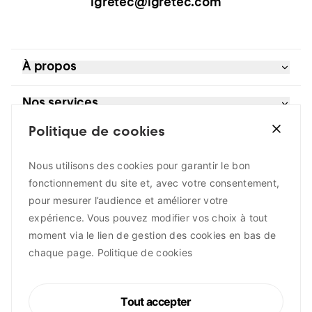
igretec@igretec.com
À propos
Références
Nos services
Blog et actualités
À propos
Politique de cookies
Bureau d’études
Je suis
Extranet
Contrôle moteurs
Contact
Développement territorial
Nous utilisons des cookies pour garantir le bon
un acteur public
Suivez-nous
Gestion de l’eau
fonctionnement du site et, avec votre consentement,
une entreprise
Guichet Énergie Wallonie
un citoyen
pour mesurer l’audience et améliorer votre
LinkedIn
In house
expérience. Vous pouvez modifier vos choix à tout
Instagram
Maîtrise d’ouvrage
moment via le lien de gestion des cookies en bas de
Facebook
Participation citoyenne
Youtube
Sources de financement
chaque page.
Politique de cookies
Soutien aux entreprises
Transition énergétique
Tout accepter