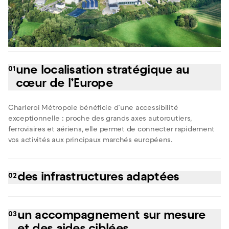
une localisation stratégique au
01
cœur de l’Europe
Charleroi Métropole bénéficie d’une accessibilité
exceptionnelle : proche des grands axes autoroutiers,
ferroviaires et aériens, elle permet de connecter rapidement
vos activités aux principaux marchés européens.
des infrastructures adaptées
02
La région propose des zones d’activités économiques, des
incubateurs et des infrastructures adaptées à tous les stades
un accompagnement sur mesure
03
de développement. Vous trouverez ici des solutions