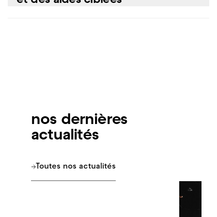
et des aides ciblées
immobilières flexibles et attractives.
Avec des acteurs comme Igretec, Sambrinvest ou Charleroi
Entreprendre, les porteurs de projets bénéficient d’un soutien
personnalisé et de solutions de financement.
nos dernières
actualités
Toutes nos actualités