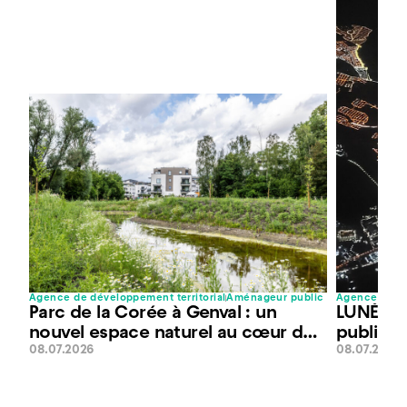
t
Agence de développement territorial
Aménageur public
Agence de dé
Parc de la Corée à Genval : un
LUNÉfil :
nouvel espace naturel au cœur des
public p
08.07.2026
08.07.2026
Papeteries