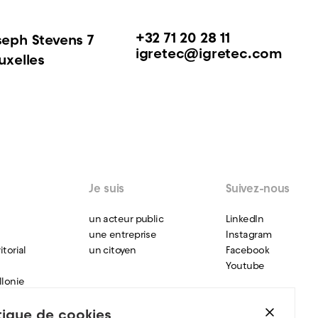
+32 71 20 28 11
seph Stevens 7
igretec@igretec.com
uxelles
Je suis
Suivez-nous
un acteur public
LinkedIn
une entreprise
Instagram
torial
un citoyen
Facebook
Youtube
llonie
itique de cookies