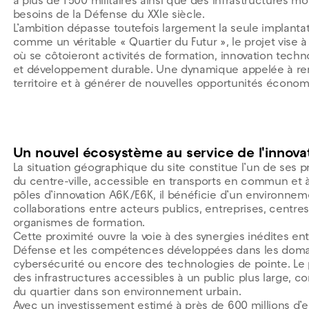
à plus de 1 500 militaires ainsi que des infrastructures 
besoins de la Défense du XXIe siècle.
L’ambition dépasse toutefois largement la seule implantat
comme un véritable « Quartier du Futur », le projet vise
où se côtoieront activités de formation, innovation tech
et développement durable. Une dynamique appelée à renfo
territoire et à générer de nouvelles opportunités économ
Un nouvel écosystème au service de l'innova
La situation géographique du site constitue l’un de ses p
du centre-ville, accessible en transports en commun et 
pôles d’innovation A6K/E6K, il bénéficie d’un environnem
collaborations entre acteurs publics, entreprises, centre
organismes de formation.
Cette proximité ouvre la voie à des synergies inédites ent
Défense et les compétences développées dans les doma
cybersécurité ou encore des technologies de pointe. Le 
des infrastructures accessibles à un public plus large, con
du quartier dans son environnement urbain.
Avec un investissement estimé à près de 600 millions d’eu