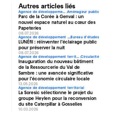
Autres articles liés
Agence de développement territorial
Aménageur public
Parc de la Corée à Genval : un
nouvel espace naturel au cœur des
Papeteries
08.07.2026
Agence de développement territorial
Bureau d'études
LUNÉfil : réinventer l’éclairage public
pour préserver la nuit
08.07.2026
Agence de développement territorial
Circularité
Inauguration du nouveau bâtiment
de la Ressourcerie du Val de
Sambre : une avancée significative
pour l’économie circulaire locale
13.05.2026
Agence de développement territorial
La Soresic sélectionne le projet du
groupe Heylen pour la reconversion
du site Caterpillar à Gosselies
10.03.2026