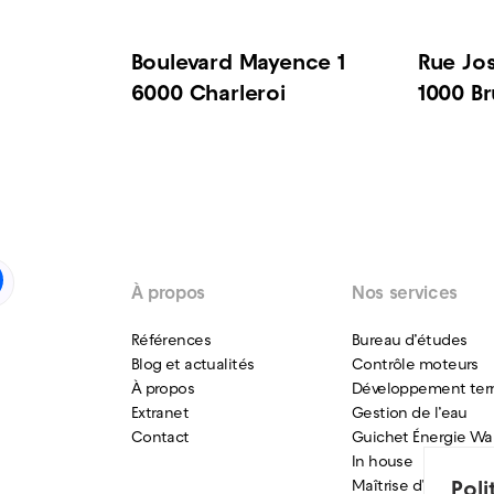
Boulevard Mayence 1
Rue Jo
6000 Charleroi
1000 Br
À propos
Nos services
Références
Bureau d’études
Blog et actualités
Contrôle moteurs
À propos
Développement terri
Extranet
Gestion de l’eau
Contact
Guichet Énergie Wa
In house
Maîtrise d’ouvrage
Pol