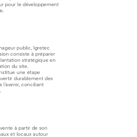
jeur pour le développement
e.
nageur public, Igretec
ssion consiste à préparer
plantation stratégique en
tion du site.
onstitue une étape
nvertir durablement des
 l’avenir, conciliant
.
invente à partir de son
onaux et locaux autour