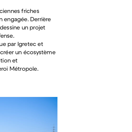
ciennes friches
n engagée. Derrière
e dessine un projet
fense.
ue par Igretec et
e créer un écosystème
tion et
roi Métropole.