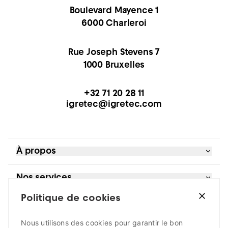
Boulevard Mayence 1
6000 Charleroi
Rue Joseph Stevens 7
1000 Bruxelles
+32 71 20 28 11
igretec@igretec.com
À propos
Références
Nos services
Blog et actualités
À propos
Politique de cookies
Bureau d’études
Je suis
Extranet
Contrôle moteurs
Contact
Développement territorial
Nous utilisons des cookies pour garantir le bon
un acteur public