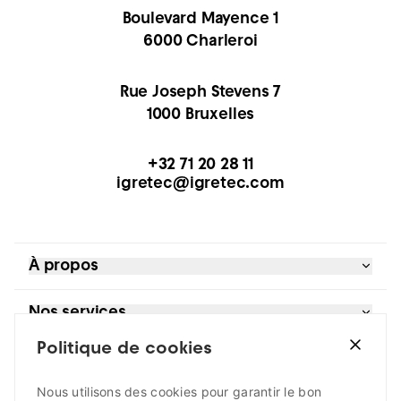
Boulevard Mayence 1
6000 Charleroi
Rue Joseph Stevens 7
1000 Bruxelles
+32 71 20 28 11
igretec@igretec.com
À propos
Références
Nos services
Blog et actualités
À propos
Politique de cookies
Bureau d’études
Je suis
Extranet
Contrôle moteurs
Contact
Développement territorial
Nous utilisons des cookies pour garantir le bon
un acteur public