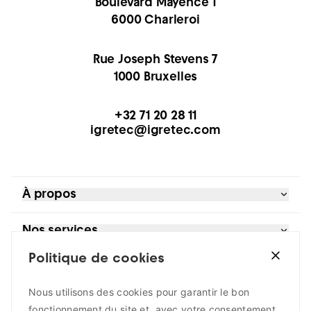
Boulevard Mayence 1
6000 Charleroi
Rue Joseph Stevens 7
1000 Bruxelles
+32 71 20 28 11
igretec@igretec.com
À propos
Références
Nos services
Blog et actualités
À propos
Politique de cookies
Bureau d’études
Je suis
Extranet
Contrôle moteurs
Contact
Développement territorial
Nous utilisons des cookies pour garantir le bon
un acteur public
Suivez-nous
Gestion de l’eau
fonctionnement du site et, avec votre consentement,
une entreprise