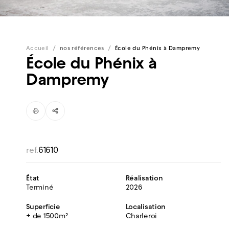
/
/
Accueil
nos références
École du Phénix à Dampremy
École du Phénix à
Dampremy
ref.
61610
État
Réalisation
Terminé
2026
Superficie
Localisation
+ de 1500m²
Charleroi