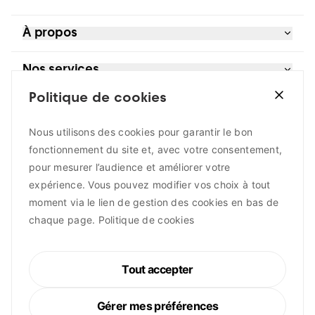
À propos
Références
Nos services
Blog et actualités
À propos
Politique de cookies
Bureau d’études
Je suis
Extranet
Contrôle moteurs
Contact
Développement territorial
Nous utilisons des cookies pour garantir le bon
un acteur public
Suivez-nous
Gestion de l’eau
fonctionnement du site et, avec votre consentement,
une entreprise
Guichet Énergie Wallonie
un citoyen
pour mesurer l’audience et améliorer votre
LinkedIn
In house
expérience. Vous pouvez modifier vos choix à tout
Instagram
Maîtrise d’ouvrage
moment via le lien de gestion des cookies en bas de
Facebook
Participation citoyenne
Youtube
Sources de financement
chaque page.
Politique de cookies
Soutien aux entreprises
Transition énergétique
Tout accepter
Copyright 2026 igretec
Tous droits réservés
Gérer mes préférences