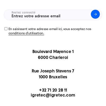
Restez connecté
Untitled
(Nécessaire)
En saisissant votre adresse email ici, vous acceptez nos
conditions d'utilisation.
Boulevard Mayence 1
6000 Charleroi
Rue Joseph Stevens 7
1000 Bruxelles
+32 71 20 28 11
igretec@igretec.com