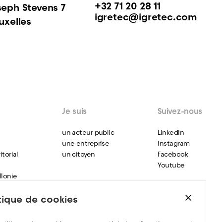
+32 71 20 28 11
seph Stevens 7
igretec@igretec.com
uxelles
Je suis
Suivez-nous
un acteur public
LinkedIn
une entreprise
Instagram
torial
un citoyen
Facebook
Youtube
llonie
itique de cookies
nne
ment