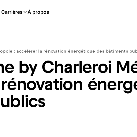
Carrières
À propos
opole : accélérer la rénovation énergétique des bâtiments pu
e by Charleroi Mé
a rénovation énerg
ublics