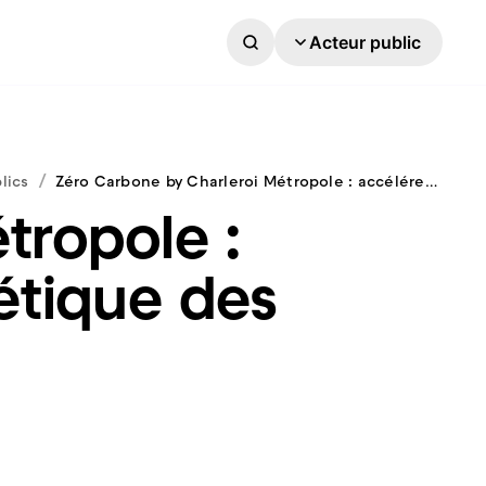
Acteur public
/
blics
Zéro Carbone by Charleroi Métropole : accélérer la rénovation énergétique des bâtiments publics
tropole :
étique des