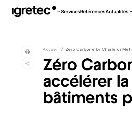
Services
Références
Actualités
/
Accueil
Zéro Carbone by Charleroi Métr
Zéro Carbon
accélérer l
bâtiments p