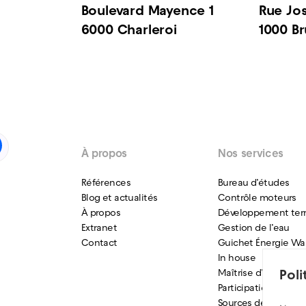
Boulevard Mayence 1
Rue Jo
6000 Charleroi
1000 Br
À propos
Nos services
Références
Bureau d’études
Blog et actualités
Contrôle moteurs
À propos
Développement terri
Extranet
Gestion de l’eau
Contact
Guichet Énergie Wa
In house
Maîtrise d’ouvrage
Pol
Participation citoye
Sources de finance