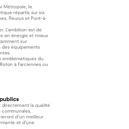
oi Métropole, le
ique répartis sur six
nes, Fleurus et Pont-à-
er. L’ambition est de
es en énergie et mieux
otamment sur
ion des équipements
ntes.
ts emblématiques du
du Roton à Farciennes ou
publics
 directement la qualité
ons communales,
ieront d’un meilleur
ormante et d’une