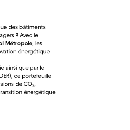
ue des bâtiments
agers ? Avec le
oi Métropole
, les
ovation énergétique
e ainsi que par le
R), ce portefeuille
ssions de CO₂,
transition énergétique