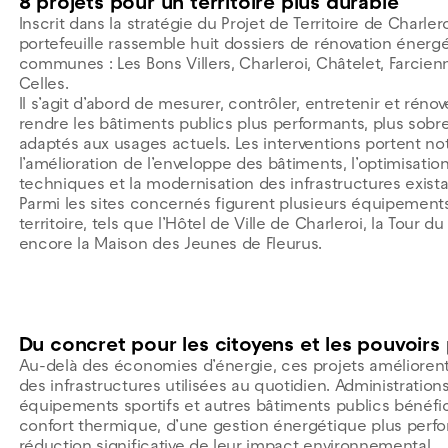
8 projets pour un territoire plus durable
Inscrit dans la stratégie du Projet de Territoire de Charler
portefeuille rassemble huit dossiers de rénovation énergét
communes : Les Bons Villers, Charleroi, Châtelet, Farcien
Celles.
Il s’agit d’abord de mesurer, contrôler, entretenir et rénov
rendre les bâtiments publics plus performants, plus sobr
adaptés aux usages actuels. Les interventions portent n
l’amélioration de l’enveloppe des bâtiments, l’optimisat
techniques et la modernisation des infrastructures exista
Parmi les sites concernés figurent plusieurs équipemen
territoire, tels que l’Hôtel de Ville de Charleroi, la Tour 
encore la Maison des Jeunes de Fleurus.
Du concret pour les citoyens et les pouvoirs 
Au-delà des économies d’énergie, ces projets améliorent
des infrastructures utilisées au quotidien. Administrati
équipements sportifs et autres bâtiments publics bénéfic
confort thermique, d’une gestion énergétique plus perf
réduction significative de leur impact environnemental.